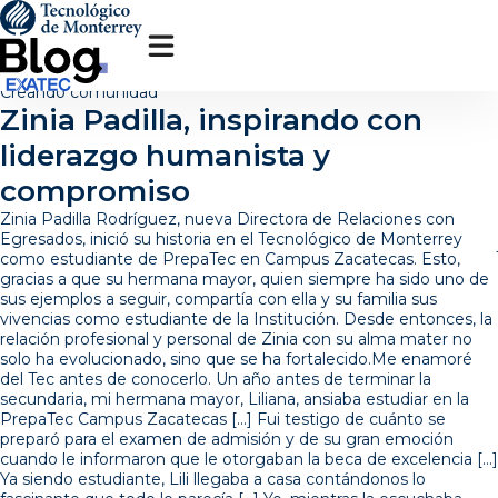
Pasar
al
contenido
principal
Creando comunidad
Zinia Padilla, inspirando con
liderazgo humanista y
compromiso
Zinia Padilla Rodríguez, nueva Directora de Relaciones con
Egresados, inició su historia en el Tecnológico de Monterrey
como estudiante de PrepaTec en Campus Zacatecas. Esto,
gracias a que su hermana mayor, quien siempre ha sido uno de
sus ejemplos a seguir, compartía con ella y su familia sus
vivencias como estudiante de la Institución. Desde entonces, la
relación profesional y personal de Zinia con su alma mater no
solo ha evolucionado, sino que se ha fortalecido.Me enamoré
del Tec antes de conocerlo. Un año antes de terminar la
secundaria, mi hermana mayor, Liliana, ansiaba estudiar en la
PrepaTec Campus Zacatecas […] Fui testigo de cuánto se
preparó para el examen de admisión y de su gran emoción
cuando le informaron que le otorgaban la beca de excelencia […]
Ya siendo estudiante, Lili llegaba a casa contándonos lo