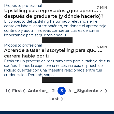
LEER ARTÍCULO
Proposito profesional
7 MIN
Upskilling para egresados ¿qué aprender
después de graduarte (y dónde hacerlo)?
El concepto del upskilling ha tomado relevancia en el
contexto laboral contemporáneo, en donde el aprendizaje
continuo y adquirir nuevas competencias es de suma
importancia para seguir teniendo u...
LEER ARTÍCULO
Proposito profesional
6 MIN
Aprende a usar el storytelling para que tu
carrera hable por ti
Estás en un proceso de reclutamiento para el trabajo de tus
sueños. Tienes la experiencia necesaria para el puesto, e
incluso cuentas con una maestría relacionada entre tus
credenciales. Pero oh, sorp...
LEER ARTÍCULO
Paginación
First
Anterior
2
3
4
Siguiente >
…
…
Primera
Página
Página
Página
Página
Siguiente
página
anterior
página
Last
Última
página