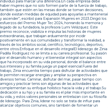
individuo para marcar una diferencia.En cada empresa debe
haber mujeres que no solo formen parte de la fuerza de trabajo,
también que estén en las mesas donde se toman decisiones,
donde existan medidas de equidad para apoyarlas a mantenerse
y ascender”, escribió para Expansión Mujeres en 2023.Dirigió los
esfuerzos del Premio Mujer Tec 2024, honrando la memoria y
legado de su fundadora, la profesora Lumi Velázquez. Este
premio reconoce, visibiliza e impulsa las historias de mujeres
extraordinarias, que trabajan arduamente por incidir
positivamente en sus comunidades y transformar la realidad, a
través de los ámbitos social, científico, tecnológico, deportivo,
entre otros.Enfoque en el desarrollo integralEl liderazgo de Zinia
Padilla Rodríguez no se limita a su carrera profesional. Su pasión
por el desarrollo humano y el bienestar integral son aspectos
que ha incorporado en su vida personal, donde el balance entre
sus intereses y su familia juega un papel esencial.Fuera del
trabajo, Zinia encuentra tiempo para disfrutar de actividades que
le permiten recargar energías y ampliar su perspectiva en
diversos temas. Caminar, disfrutar del mar, pasar tiempo con
amigos y practicar tenis son algunas de las actividades que
complementan su enfoque holístico hacia la vida y el trabajo.Su
dedicación a su hijo y a su familia es el pilar más importante en
su vida, y estos valores personales se entrelazan con su filosofía
de liderazgo. Para Zinia, liderar no solo se trata de influir para
alcanzar objetivos comunes, sino también de fomentar un