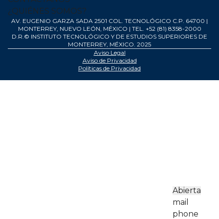
¿QUIÉNES SOMOS?
AV. EUGENIO GARZA SADA 2501 COL. TECNOLÓGICO C.P. 64700 |
MONTERREY, NUEVO LEÓN, MÉXICO | TEL. +52 (81) 8358-2000
D.R.© INSTITUTO TECNOLÓGICO Y DE ESTUDIOS SUPERIORES DE
MONTERREY, MÉXICO. 2025
Aviso Legal
Aviso de Privacidad
Políticas de Privacidad
Social
Abierta
Chat
mail
phone