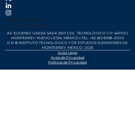
¿QUIÉNES SOMOS?
AV. EUGENIO GARZA SADA 2501 COL. TECNOLÓGICO C.P. 64700 |
MONTERREY, NUEVO LEÓN, MÉXICO | TEL. +52 (81) 8358-2000
D.R.© INSTITUTO TECNOLÓGICO Y DE ESTUDIOS SUPERIORES DE
MONTERREY, MÉXICO. 2025
Aviso Legal
Aviso de Privacidad
Políticas de Privacidad