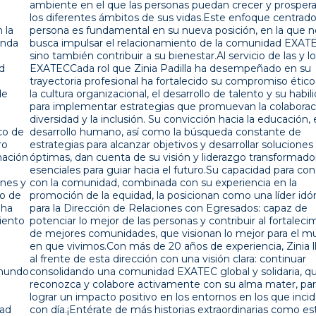
ambiente en el que las personas puedan crecer y prosperar en
los diferentes ámbitos de sus vidas.Este enfoque centrado en la
persona es fundamental en su nueva posición, en la que no solo
busca impulsar el relacionamiento de la comunidad EXATEC,
sino también contribuir a su bienestar.Al servicio de las y los
EXATECCada rol que Zinia Padilla ha desempeñado en su
trayectoria profesional ha fortalecido su compromiso ético con
la cultura organizacional, el desarrollo de talento y su habilidad
para implementar estrategias que promuevan la colaboración, la
diversidad y la inclusión. Su convicción hacia la educación, el
desarrollo humano, así como la búsqueda constante de
estrategias para alcanzar objetivos y desarrollar soluciones
óptimas, dan cuenta de su visión y liderazgo transformadores,
esenciales para guiar hacia el futuro.Su capacidad para conectar
con la comunidad, combinada con su experiencia en la
promoción de la equidad, la posicionan como una líder idónea
para la Dirección de Relaciones con Egresados: capaz de
potenciar lo mejor de las personas y contribuir al fortalecimiento
de mejores comunidades, que visionan lo mejor para el mundo
en que vivimos.Con más de 20 años de experiencia, Zinia llega
al frente de esta dirección con una visión clara: continuar
consolidando una comunidad EXATEC global y solidaria, que se
reconozca y colabore activamente con su alma mater, para
lograr un impacto positivo en los entornos en los que incide día
con día.¡Entérate de más historias extraordinarias como esta al