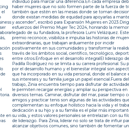
individuo para marcar una diferencia.En cada empresa debe
haber mujeres que no solo formen parte de la fuerza de trabajo,
también que estén en las mesas donde se toman decisiones,
donde existan medidas de equidad para apoyarlas a mantenerse
y ascender”, escribió para Expansión Mujeres en 2023.Dirigió los
esfuerzos del Premio Mujer Tec 2024, honrando la memoria y
legado de su fundadora, la profesora Lumi Velázquez. Este
premio reconoce, visibiliza e impulsa las historias de mujeres
extraordinarias, que trabajan arduamente por incidir
positivamente en sus comunidades y transformar la realidad, a
través de los ámbitos social, científico, tecnológico, deportivo,
entre otros.Enfoque en el desarrollo integralEl liderazgo de Zinia
Padilla Rodríguez no se limita a su carrera profesional. Su pasión
por el desarrollo humano y el bienestar integral son aspectos
que ha incorporado en su vida personal, donde el balance entre
sus intereses y su familia juega un papel esencial.Fuera del
trabajo, Zinia encuentra tiempo para disfrutar de actividades que
le permiten recargar energías y ampliar su perspectiva en
diversos temas. Caminar, disfrutar del mar, pasar tiempo con
amigos y practicar tenis son algunas de las actividades que
complementan su enfoque holístico hacia la vida y el trabajo.Su
dedicación a su hijo y a su familia es el pilar más importante en
su vida, y estos valores personales se entrelazan con su filosofía
de liderazgo. Para Zinia, liderar no solo se trata de influir para
alcanzar objetivos comunes, sino también de fomentar un