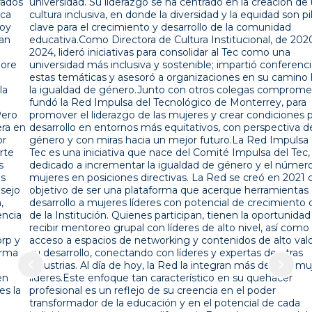
universidad. Su liderazgo se ha centrado en la creación de una
cultura inclusiva, en donde la diversidad y la equidad son pilares
clave para el crecimiento y desarrollo de la comunidad
educativa.Como Directora de Cultura Institucional, de 2020 a
2024, lideró iniciativas para consolidar al Tec como una
universidad más inclusiva y sostenible; impartió conferencias en
estas temáticas y asesoró a organizaciones en su camino hacia
la igualdad de género.Junto con otros colegas comprometidos,
fundó la Red Impulsa del Tecnológico de Monterrey, para
promover el liderazgo de las mujeres y crear condiciones para su
desarrollo en entornos más equitativos, con perspectiva de
género y con miras hacia un mejor futuro.La Red Impulsa del
Tec es una iniciativa que nace del Comité Impulsa del Tec,
dedicado a incrementar la igualdad de género y el número de
mujeres en posiciones directivas. La Red se creó en 2021 con el
objetivo de ser una plataforma que acerque herramientas de
desarrollo a mujeres líderes con potencial de crecimiento dentro
de la Institución. Quienes participan, tienen la oportunidad de
recibir mentoreo grupal con líderes de alto nivel, así como el
acceso a espacios de networking y contenidos de alto valor para
su desarrollo, conectando con líderes y expertas de otras
industrias. Al día de hoy, la Red la integran más de 200 mujeres
líderes.Este enfoque tan característico en su quehacer
profesional es un reflejo de su creencia en el poder
transformador de la educación y en el potencial de cada