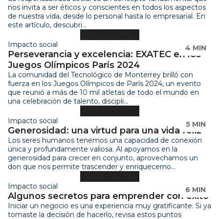
Impacto social
4 MIN
Perseverancia y excelencia: EXATEC en los
Juegos Olímpicos París 2024
La comunidad del Tecnológico de Monterrey brilló con
fuerza en los Juegos Olímpicos de París 2024, un evento
que reunió a más de 10 mil atletas de todo el mundo en
una celebración de talento, discipli...
LEER ARTÍCULO
Impacto social
5 MIN
Generosidad: una virtud para una vida feliz
Los seres humanos tenemos una capacidad de conexión
única y profundamente valiosa. Al apoyarnos en la
generosidad para crecer en conjunto, aprovechamos un
don que nos permite trascender y enriquecerno...
LEER ARTÍCULO
Impacto social
6 MIN
Algunos secretos para emprender con éxito
Iniciar un negocio es una experiencia muy gratificante. Si ya
tomaste la decisión de hacerlo, revisa estos puntos
fundamentales para alcanzar los mejores resultados
posibles.Primer clave: la chispa in...
LEER ARTÍCULO
Impacto social
10 MIN
Día Internacional de la Mujer, una