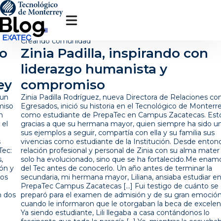
Pasar
al
contenido
principal
Creando comunidad
Zinia Padilla, inspirando con
liderazgo humanista y
compromiso
Zinia Padilla Rodríguez, nueva Directora de Relaciones con
Egresados, inició su historia en el Tecnológico de Monterrey
como estudiante de PrepaTec en Campus Zacatecas. Esto,
gracias a que su hermana mayor, quien siempre ha sido uno de
sus ejemplos a seguir, compartía con ella y su familia sus
vivencias como estudiante de la Institución. Desde entonces, la
relación profesional y personal de Zinia con su alma mater no
solo ha evolucionado, sino que se ha fortalecido.Me enamoré
del Tec antes de conocerlo. Un año antes de terminar la
secundaria, mi hermana mayor, Liliana, ansiaba estudiar en la
PrepaTec Campus Zacatecas […] Fui testigo de cuánto se
preparó para el examen de admisión y de su gran emoción
cuando le informaron que le otorgaban la beca de excelencia […]
Ya siendo estudiante, Lili llegaba a casa contándonos lo