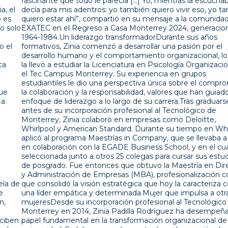
fascinante que todo le parecía […] Yo, mientras la escuchaba,
decía para mis adentros: yo también quiero vivir eso, yo también
quiero estar ahí”, compartió en su mensaje a la comunidad
EXATEC en el Regreso a Casa Monterrey 2024, generaciones
1964-1984.Un liderazgo transformadorDurante sus años
formativos, Zinia comenzó a desarrollar una pasión por el
desarrollo humano y el comportamiento organizacional, lo que
la llevó a estudiar la Licenciatura en Psicología Organizacional en
el Tec Campus Monterrey. Su experiencia en grupos
estudiantiles le dio una perspectiva única sobre el compromiso,
la colaboración y la responsabilidad, valores que han guiado su
enfoque de liderazgo a lo largo de su carrera.Tras graduarse, y
antes de su incorporación profesional al Tecnológico de
Monterrey, Zinia colaboró en empresas como Deloitte,
Whirlpool y American Standard. Durante su tiempo en Whirlpool
aplicó al programa Maestrías in Company, que se llevaba a cabo
en colaboración con la EGADE Business School, y en el cual fue
seleccionada junto a otros 25 colegas para cursar sus estudios
de posgrado. Fue entonces que obtuvo la Maestría en Dirección
y Administración de Empresas (MBA), profesionalización con la
que consolidó la visión estratégica que hoy la caracteriza como
una líder empática y determinada.Mujer que impulsa a otras
mujeresDesde su incorporación profesional al Tecnológico de
Monterrey en 2014, Zinia Padilla Rodríguez ha desempeñado un
papel fundamental en la transformación organizacional de la