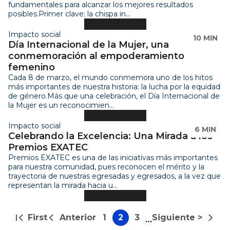
conmemoración al empoderamiento
femenino
Cada 8 de marzo, el mundo conmemora uno de los hitos
más importantes de nuestra historia: la lucha por la equidad
de género.Más que una celebración, el Día Internacional de
la Mujer es un reconocimien...
LEER ARTÍCULO
Impacto social
6 MIN
Celebrando la Excelencia: Una Mirada a los
Premios EXATEC
Premios EXATEC es una de las iniciativas más importantes
para nuestra comunidad, pues reconocen el mérito y la
trayectoria de nuestras egresadas y egresados, a la vez que
representan la mirada hacia u...
LEER ARTÍCULO
Paginación
First
Anterior
1
2
3
Siguiente >
…
Primera
Página
Página
Página
Página
Siguiente
página
anterior
página
Last
Última
página
Footer