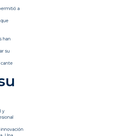
a
permitió a
o que
s han
ar su
icante
su
l y
esional
a innovación
ia. Una