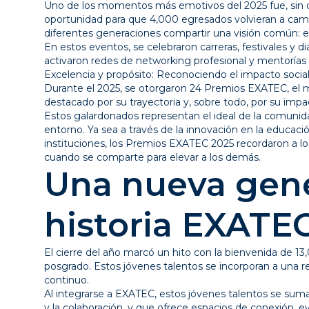
Uno de los momentos más emotivos del 2025 fue, sin d
oportunidad para que 4,000 egresados volvieran a cami
diferentes generaciones compartir una visión común: el
En estos eventos, se celebraron carreras, festivales y 
activaron redes de networking profesional y mentorías q
Excelencia y propósito: Reconociendo el impacto socia
Durante el 2025, se otorgaron 24 Premios EXATEC, el
destacado por su trayectoria y, sobre todo, por su impac
Estos galardonados representan el ideal de la comunida
entorno. Ya sea a través de la innovación en la educación
instituciones, los Premios EXATEC 2025 recordaron a l
cuando se comparte para elevar a los demás.
Una nueva gene
historia EXATE
El cierre del año marcó un hito con la bienvenida de 1
posgrado. Estos jóvenes talentos se incorporan a una red
continuo.
Al integrarse a EXATEC, estos jóvenes talentos se suma
y la colaboración, y que ofrece espacios de conexión, e