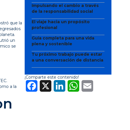
Impulsando el cambio a través
de la responsabilidad social
El viaje hacia un propósito
stró que la
profesional
 egresados
planeta.
Guía completa para una vida
utrió un
plena y sostenible
émico se
Tu próximo trabajo puede estar
a una conversación de distancia
¡Comparte este contenido!
TEC.
Facebook
X
LinkedIn
WhatsApp
Email
omo a la
on