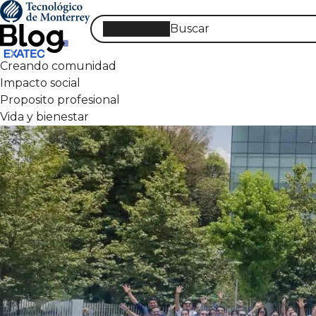
Pasar
al
SUSCRÍBETE
contenido
principal
Creando comunidad
Impacto social
Proposito profesional
Vida y bienestar