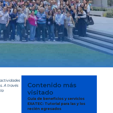
actividades
Contenido más
s. A través
la
visitado
Guía de beneficios y servicios
EXATEC: Tutorial para las y los
recién egresados