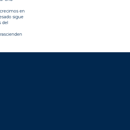
 crecimos en
resado sigue
s del
trascienden