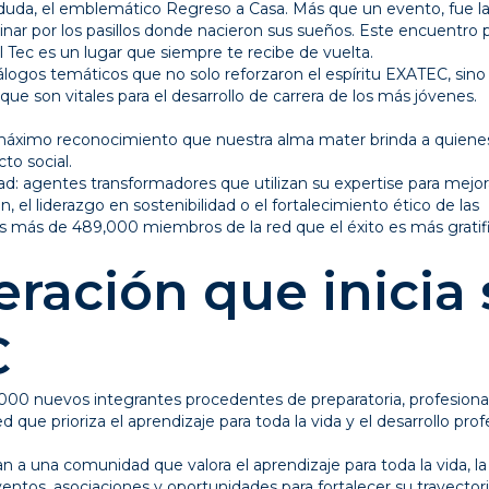
uda, el emblemático Regreso a Casa. Más que un evento, fue l
nar por los pasillos donde nacieron sus sueños. Este encuentro 
 Tec es un lugar que siempre te recibe de vuelta.
diálogos temáticos que no solo reforzaron el espíritu EXATEC, sin
ue son vitales para el desarrollo de carrera de los más jóvenes.
l
 máximo reconocimiento que nuestra alma mater brinda a quiene
to social.
d: agentes transformadores que utilizan su expertise para mejor
, el liderazgo en sostenibilidad o el fortalecimiento ético de las
os más de 489,000 miembros de la red que el éxito es más gratif
ración que inicia 
C
3,000 nuevos integrantes procedentes de preparatoria, profesiona
 que prioriza el aprendizaje para toda la vida y el desarrollo prof
n a una comunidad que valora el aprendizaje para toda la vida, l
ventos, asociaciones y oportunidades para fortalecer su trayector