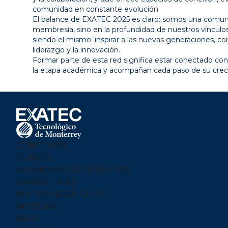
comunidad en constante evolución
El balance de EXATEC 2025 es claro: somos una comun
membresía, sino en la profundidad de nuestros vínculos
siendo el mismo: inspirar a las nuevas generaciones, con
liderazgo y la innovación.
Formar parte de esta red significa estar conectado co
la etapa académica y acompañan cada paso de su crec
Footer
Menu
Logo
CONÉCTATE
CURSOS
CALENDARIO DE EVENTOS
EXATEC TALKS
HISTORIAS DE ÉXITO
NOTICIAS
BLOG