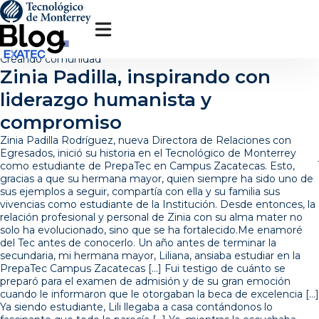
Pasar
al
contenido
principal
Creando comunidad
Zinia Padilla, inspirando con
liderazgo humanista y
compromiso
Zinia Padilla Rodríguez, nueva Directora de Relaciones con
Egresados, inició su historia en el Tecnológico de Monterrey
como estudiante de PrepaTec en Campus Zacatecas. Esto,
gracias a que su hermana mayor, quien siempre ha sido uno de
sus ejemplos a seguir, compartía con ella y su familia sus
vivencias como estudiante de la Institución. Desde entonces, la
relación profesional y personal de Zinia con su alma mater no
solo ha evolucionado, sino que se ha fortalecido.Me enamoré
del Tec antes de conocerlo. Un año antes de terminar la
secundaria, mi hermana mayor, Liliana, ansiaba estudiar en la
PrepaTec Campus Zacatecas […] Fui testigo de cuánto se
preparó para el examen de admisión y de su gran emoción
cuando le informaron que le otorgaban la beca de excelencia […]
Ya siendo estudiante, Lili llegaba a casa contándonos lo