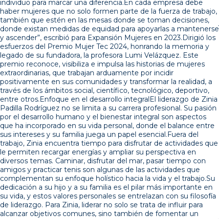
individuo para marcar una diferencia.En cada empresa debe
haber mujeres que no solo formen parte de la fuerza de trabajo,
también que estén en las mesas donde se toman decisiones,
donde existan medidas de equidad para apoyarlas a mantenerse
y ascender”, escribió para Expansión Mujeres en 2023.Dirigió los
esfuerzos del Premio Mujer Tec 2024, honrando la memoria y
legado de su fundadora, la profesora Lumi Velázquez. Este
premio reconoce, visibiliza e impulsa las historias de mujeres
extraordinarias, que trabajan arduamente por incidir
positivamente en sus comunidades y transformar la realidad, a
través de los ámbitos social, científico, tecnológico, deportivo,
entre otros.Enfoque en el desarrollo integralEl liderazgo de Zinia
Padilla Rodríguez no se limita a su carrera profesional. Su pasión
por el desarrollo humano y el bienestar integral son aspectos
que ha incorporado en su vida personal, donde el balance entre
sus intereses y su familia juega un papel esencial.Fuera del
trabajo, Zinia encuentra tiempo para disfrutar de actividades que
le permiten recargar energías y ampliar su perspectiva en
diversos temas. Caminar, disfrutar del mar, pasar tiempo con
amigos y practicar tenis son algunas de las actividades que
complementan su enfoque holístico hacia la vida y el trabajo.Su
dedicación a su hijo y a su familia es el pilar más importante en
su vida, y estos valores personales se entrelazan con su filosofía
de liderazgo. Para Zinia, liderar no solo se trata de influir para
alcanzar objetivos comunes, sino también de fomentar un