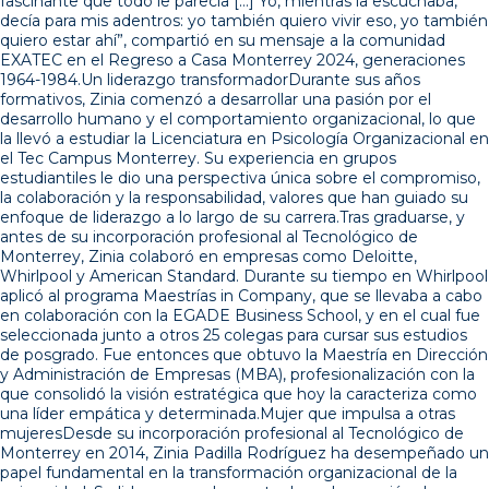
fascinante que todo le parecía […] Yo, mientras la escuchaba,
decía para mis adentros: yo también quiero vivir eso, yo también
quiero estar ahí”, compartió en su mensaje a la comunidad
EXATEC en el Regreso a Casa Monterrey 2024, generaciones
1964-1984.Un liderazgo transformadorDurante sus años
formativos, Zinia comenzó a desarrollar una pasión por el
desarrollo humano y el comportamiento organizacional, lo que
la llevó a estudiar la Licenciatura en Psicología Organizacional en
el Tec Campus Monterrey. Su experiencia en grupos
estudiantiles le dio una perspectiva única sobre el compromiso,
la colaboración y la responsabilidad, valores que han guiado su
enfoque de liderazgo a lo largo de su carrera.Tras graduarse, y
antes de su incorporación profesional al Tecnológico de
Monterrey, Zinia colaboró en empresas como Deloitte,
Whirlpool y American Standard. Durante su tiempo en Whirlpool
aplicó al programa Maestrías in Company, que se llevaba a cabo
en colaboración con la EGADE Business School, y en el cual fue
seleccionada junto a otros 25 colegas para cursar sus estudios
de posgrado. Fue entonces que obtuvo la Maestría en Dirección
y Administración de Empresas (MBA), profesionalización con la
que consolidó la visión estratégica que hoy la caracteriza como
una líder empática y determinada.Mujer que impulsa a otras
mujeresDesde su incorporación profesional al Tecnológico de
Monterrey en 2014, Zinia Padilla Rodríguez ha desempeñado un
papel fundamental en la transformación organizacional de la