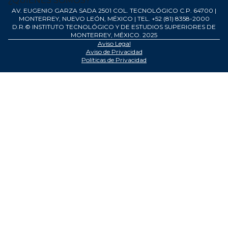
¿QUIÉNES SOMOS?
AV. EUGENIO GARZA SADA 2501 COL. TECNOLÓGICO C.P. 64700 |
MONTERREY, NUEVO LEÓN, MÉXICO | TEL. +52 (81) 8358-2000
D.R.© INSTITUTO TECNOLÓGICO Y DE ESTUDIOS SUPERIORES DE
MONTERREY, MÉXICO. 2025
Aviso Legal
Aviso de Privacidad
Políticas de Privacidad