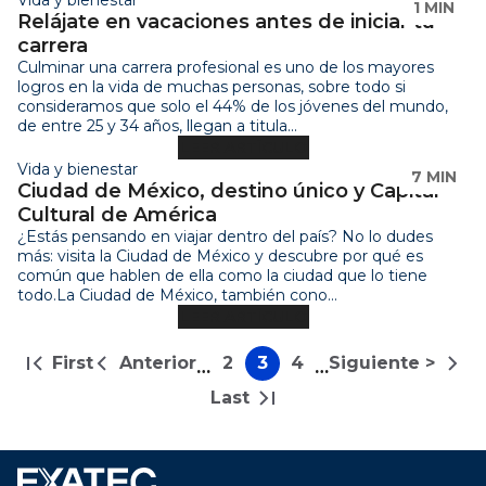
1 MIN
Relájate en vacaciones antes de iniciar tu
carrera
Culminar una carrera profesional es uno de los mayores
logros en la vida de muchas personas, sobre todo si
consideramos que solo el 44% de los jóvenes del mundo,
de entre 25 y 34 años, llegan a titula...
LEER ARTÍCULO
Vida y bienestar
7 MIN
Ciudad de México, destino único y Capital
Cultural de América
¿Estás pensando en viajar dentro del país? No lo dudes
más: visita la Ciudad de México y descubre por qué es
común que hablen de ella como la ciudad que lo tiene
todo.La Ciudad de México, también cono...
LEER ARTÍCULO
Paginación
First
Anterior
2
3
4
Siguiente >
…
…
Primera
Página
Página
Página
Página
Siguiente
página
anterior
página
Last
Última
página
Footer