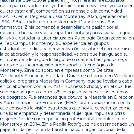
fascinante que todo le parecía […] Yo, mientras la escuchaba,
decía para mis adentros: yo también quiero vivir eso, yo también
quiero estar ahí”, compartió en su mensaje a la comunidad
EXATEC en el Regreso a Casa Monterrey 2024, generaciones
1964-1984.Un liderazgo transformadorDurante sus años
formativos, Zinia comenzó a desarrollar una pasión por el
desarrollo humano y el comportamiento organizacional, lo que
la llevó a estudiar la Licenciatura en Psicología Organizacional en
el Tec Campus Monterrey. Su experiencia en grupos
estudiantiles le dio una perspectiva única sobre el compromiso,
la colaboración y la responsabilidad, valores que han guiado su
enfoque de liderazgo a lo largo de su carrera.Tras graduarse, y
antes de su incorporación profesional al Tecnológico de
Monterrey, Zinia colaboró en empresas como Deloitte,
Whirlpool y American Standard. Durante su tiempo en Whirlpool
aplicó al programa Maestrías in Company, que se llevaba a cabo
en colaboración con la EGADE Business School, y en el cual fue
seleccionada junto a otros 25 colegas para cursar sus estudios
de posgrado. Fue entonces que obtuvo la Maestría en Dirección
y Administración de Empresas (MBA), profesionalización con la
que consolidó la visión estratégica que hoy la caracteriza como
una líder empática y determinada.Mujer que impulsa a otras
mujeresDesde su incorporación profesional al Tecnológico de
Monterrey en 2014, Zinia Padilla Rodríguez ha desempeñado un
papel fundamental en la transformación organizacional de la