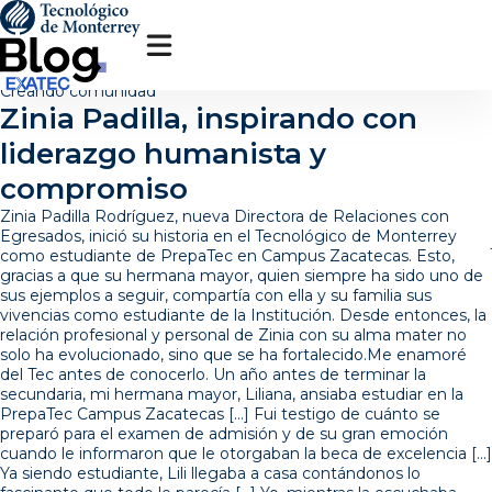
Pasar
al
contenido
principal
Creando comunidad
Zinia Padilla, inspirando con
liderazgo humanista y
compromiso
Zinia Padilla Rodríguez, nueva Directora de Relaciones con
Egresados, inició su historia en el Tecnológico de Monterrey
como estudiante de PrepaTec en Campus Zacatecas. Esto,
gracias a que su hermana mayor, quien siempre ha sido uno de
sus ejemplos a seguir, compartía con ella y su familia sus
vivencias como estudiante de la Institución. Desde entonces, la
relación profesional y personal de Zinia con su alma mater no
solo ha evolucionado, sino que se ha fortalecido.Me enamoré
del Tec antes de conocerlo. Un año antes de terminar la
secundaria, mi hermana mayor, Liliana, ansiaba estudiar en la
PrepaTec Campus Zacatecas […] Fui testigo de cuánto se
preparó para el examen de admisión y de su gran emoción
cuando le informaron que le otorgaban la beca de excelencia […]
Ya siendo estudiante, Lili llegaba a casa contándonos lo