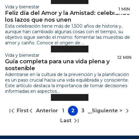
LEER ARTÍCULO
Vida y bienestar
1 MIN
Feliz día del Amor y la Amistad: celebrando
los lazos que nos unen
Esta celebración tiene más de 1,500 años de historia y,
aunque han cambiado algunas cosas con el tiempo, su
objetivo sigue siendo el mismo: fomentar las muestras de
amor y cariño. Conoce el origen de ...
LEER ARTÍCULO
Vida y bienestar
12 MIN
Guía completa para una vida plena y
sostenible
Adentrarse en la cultura de la prevención y la planificación
es un paso crucial hacia una vida equilibrada y consciente.
Este artículo destaca la importancia de tomar decisiones
informadas en aspectos...
LEER ARTÍCULO
Paginación
First
Anterior
1
2
3
Siguiente >
…
Primera
Página
Página
Página
Página
Siguiente
página
anterior
página
Last
Última
página