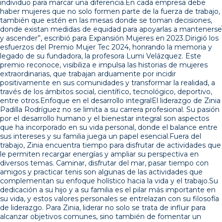
individuo para marcar una diferencia.En cada empresa debe
haber mujeres que no solo formen parte de la fuerza de trabajo,
también que estén en las mesas donde se toman decisiones,
donde existan medidas de equidad para apoyarlas a mantenerse
y ascender”, escribió para Expansión Mujeres en 2023.Dirigió los
esfuerzos del Premio Mujer Tec 2024, honrando la memoria y
legado de su fundadora, la profesora Lumi Velázquez. Este
premio reconoce, visibiliza e impulsa las historias de mujeres
extraordinarias, que trabajan arduamente por incidir
positivamente en sus comunidades y transformar la realidad, a
través de los ámbitos social, científico, tecnológico, deportivo,
entre otros.Enfoque en el desarrollo integralEl liderazgo de Zinia
Padilla Rodríguez no se limita a su carrera profesional. Su pasión
por el desarrollo humano y el bienestar integral son aspectos
que ha incorporado en su vida personal, donde el balance entre
sus intereses y su familia juega un papel esencial.Fuera del
trabajo, Zinia encuentra tiempo para disfrutar de actividades que
le permiten recargar energías y ampliar su perspectiva en
diversos temas. Caminar, disfrutar del mar, pasar tiempo con
amigos y practicar tenis son algunas de las actividades que
complementan su enfoque holístico hacia la vida y el trabajo.Su
dedicación a su hijo y a su familia es el pilar más importante en
su vida, y estos valores personales se entrelazan con su filosofía
de liderazgo. Para Zinia, liderar no solo se trata de influir para
alcanzar objetivos comunes, sino también de fomentar un