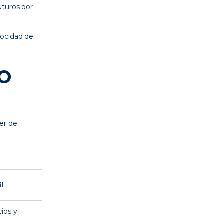
uturos por
a
locidad de
o
der de
l.
ios y