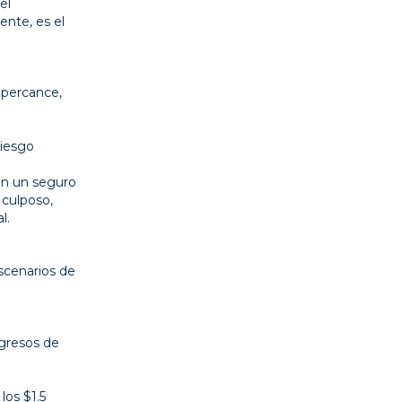
el
ente, es el
n percance,
riesgo
on un seguro
 culposo,
l.
scenarios de
ngresos de
los $1.5