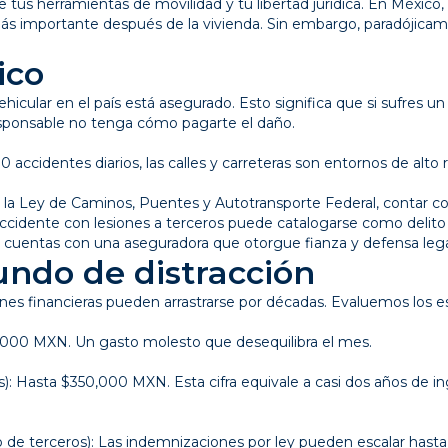
 tus herramientas de movilidad y tu libertad jurídica. En México, 
más importante después de la vivienda. Sin embargo, paradójicam
ico
vehicular en el país está asegurado. Esto significa que si sufres u
esponsable no tenga cómo pagarte el daño.
accidentes diarios, las calles y carreteras son entornos de alto 
a la Ley de Caminos, Puentes y Autotransporte Federal, contar c
 accidente con lesiones a terceros puede catalogarse como delito
 cuentas con una aseguradora que otorgue fianza y defensa lega
undo de distracción
es financieras pueden arrastrarse por décadas. Evaluemos los e
0,000 MXN. Un gasto molesto que desequilibra el mes.
s): Hasta $350,000 MXN. Esta cifra equivale a casi dos años de i
o de terceros): Las indemnizaciones por ley pueden escalar hasta 