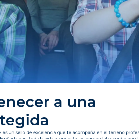
tenecer a una
tegida
es un sello de excelencia que te acompaña en el terreno profes
señada para toda la vida y, por esto, es primordial recordar que 