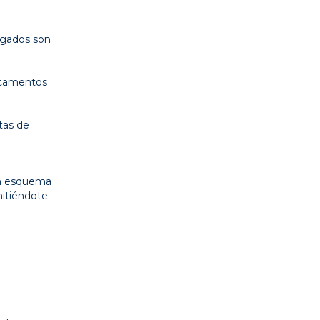
ngados son
dicamentos
tas de
un esquema
mitiéndote