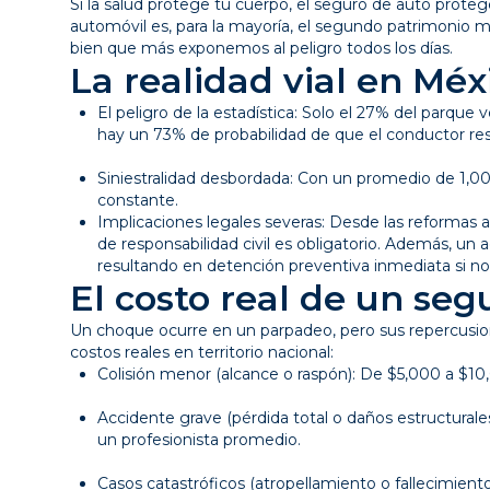
Si la salud protege tu cuerpo, el seguro de auto protege
automóvil es, para la mayoría, el segundo patrimonio 
bien que más exponemos al peligro todos los días.
La realidad vial en Méx
El peligro de la estadística: Solo el 27% del parque 
hay un 73% de probabilidad de que el conductor r
Siniestralidad desbordada: Con un promedio de 1,000 
constante.
Implicaciones legales severas: Desde las reformas 
de responsabilidad civil es obligatorio. Además, un
resultando en detención preventiva inmediata si no
El costo real de un seg
Un choque ocurre en un parpadeo, pero sus repercusion
costos reales en territorio nacional:
Colisión menor (alcance o raspón): De $5,000 a $1
Accidente grave (pérdida total o daños estructurale
un profesionista promedio.
Casos catastróficos (atropellamiento o fallecimient