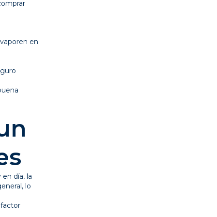
 comprar
 evaporen en
eguro
 buena
 un
es
en día, la
eneral, lo
factor