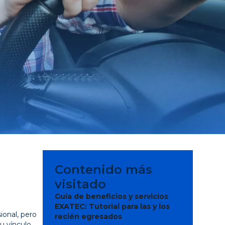
Contenido más
visitado
Guía de beneficios y servicios
EXATEC: Tutorial para las y los
ional, pero
recién egresados
tu vínculo