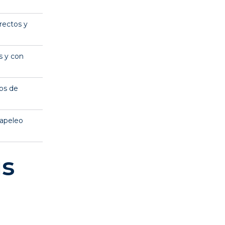
irectos y
s y con
pos de
papeleo
us