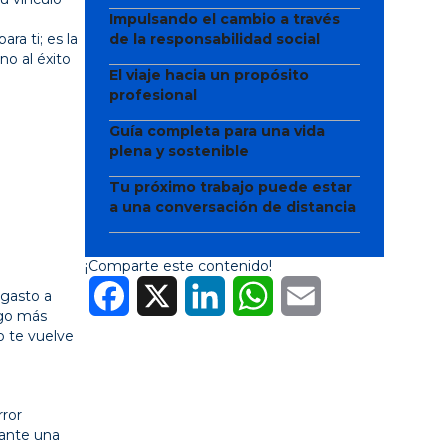
Impulsando el cambio a través
ra ti; es la
de la responsabilidad social
no al éxito
El viaje hacia un propósito
profesional
Guía completa para una vida
plena y sostenible
Tu próximo trabajo puede estar
a una conversación de distancia
¡Comparte este contenido!
Facebook
X
LinkedIn
WhatsApp
Email
 gasto a
sgo más
o te vuelve
rror
iante una