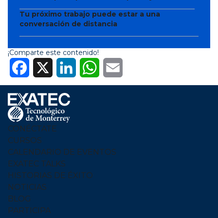
Tu próximo trabajo puede estar a una
conversación de distancia
¡Comparte este contenido!
Facebook
X
LinkedIn
WhatsApp
Email
Footer
Menu
Logo
CONÉCTATE
CURSOS
CALENDARIO DE EVENTOS
EXATEC TALKS
HISTORIAS DE ÉXITO
NOTICIAS
BLOG
PARTICIPA