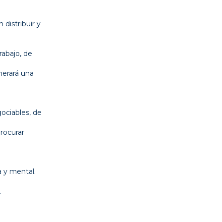
 distribuir y
rabajo, de
nerará una
gociables, de
rocurar
a y mental.
.