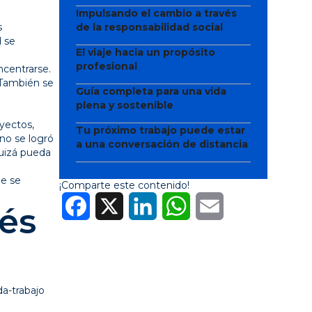
Impulsando el cambio a través
s
de la responsabilidad social
d se
El viaje hacia un propósito
profesional
ncentrarse.
 También se
Guía completa para una vida
plena y sostenible
yectos,
Tu próximo trabajo puede estar
 no se logró
a una conversación de distancia
quizá pueda
ue se
¡Comparte este contenido!
Facebook
X
LinkedIn
WhatsApp
Email
rés
da-trabajo