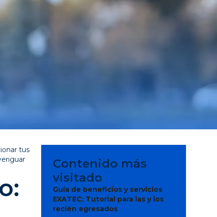
ionar tus
veriguar
Contenido más
visitado
o:
Guía de beneficios y servicios
EXATEC: Tutorial para las y los
recién egresados