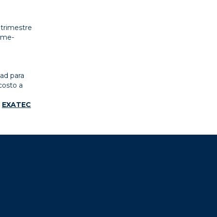
 trimestre
Time-
ad para
costo a
d
EXATEC