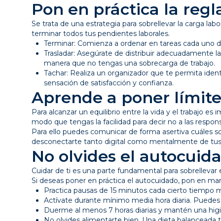
Pon en práctica la regla
Se trata de una estrategia para sobrellevar la carga labo
terminar todos tus pendientes laborales.
Terminar: Comienza a ordenar en tareas cada uno d
Trasladar: Asegúrate de distribuir adecuadamente la
manera que no tengas una sobrecarga de trabajo.
Tachar: Realiza un organizador que te permita iden
sensación de satisfacción y confianza.
Aprende a poner límit
Para alcanzar un equilibrio entre la vida y el trabajo 
modo que tengas la facilidad para decir no a las respon
Para ello puedes comunicar de forma asertiva cuáles s
desconectarte tanto digital como mentalmente de tus 
No olvides el autocuid
Cuidar de ti es una parte fundamental para sobrellevar 
Si deseas poner en práctica el autocuidado, pon en marc
Practica pausas de 15 minutos cada cierto tiempo mie
Actívate durante mínimo media hora diaria. Puedes 
Duerme al menos 7 horas diarias y mantén una hi
No olvides alimentarte bien. Una dieta balanceada t