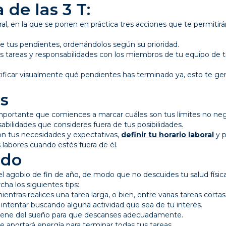
 de las 3 T:
ral, en la que se ponen en práctica tres acciones que te permitirán
e tus pendientes, ordenándolos según su prioridad.
s tareas y responsabilidades con los miembros de tu equipo de t
tificar visualmente qué pendientes has terminado ya, esto te ge
es
es importante que comiences a marcar cuáles son tus límites no ne
sabilidades que consideres fuera de tus posibilidades.
on tus necesidades y expectativas,
definir tu horario laboral
y p
labores cuando estés fuera de él.
ado
el agobio de fin de año, de modo que no descuides tu salud físic
ha los siguientes tips:
ntras realices una tarea larga, o bien, entre varias tareas cortas
intentar buscando alguna actividad que sea de tu interés.
giene del sueño para que descanses adecuadamente.
e aportará energía para terminar todas tus tareas.